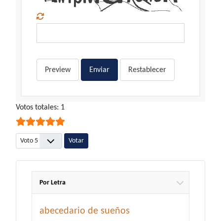
Preview
Enviar
Restablecer
Ratio:
Votos totales: 1
5
/
5
Por favor, vote
Por Letra
abecedario de sueños