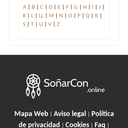
A
|
B
|
C
|
D
|
E
|
F
|
G
|
H
|
I
|
J
|
K
|
L
|
LL
|
M
|
N
|
O
|
P
|
Q
|
R
|
S
|
T
|
U
|
V
|
Z
Mapa Web
Aviso legal
Política
|
|
de privacidad
Cookies
Faq
|
|
|