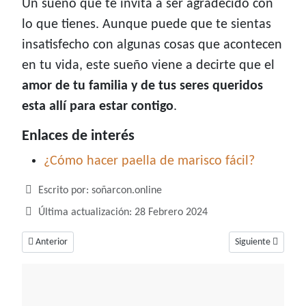
Un sueño que te invita a ser agradecido con
lo que tienes. Aunque puede que te sientas
insatisfecho con algunas cosas que acontecen
en tu vida, este sueño viene a decirte que el
amor de tu familia y de tus seres queridos
esta allí para estar contigo
.
Enlaces de interés
¿Cómo hacer paella de marisco fácil?
Detalles
Escrito por:
soñarcon.online
Última actualización: 28 Febrero 2024
Artículo anterior: Soñar que te pica, un sueño conectado a tu realidad
Artículo siguiente
Anterior
Siguiente