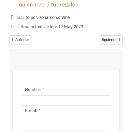
quien traerá tus regalos
Detalles
Escrito por:
soñarcon.online
Última actualización: 19 May 2023
Artículo anterior: Soñar con paella, un sueño para compartir en familia
Artículo siguiente
Anterior
Siguiente