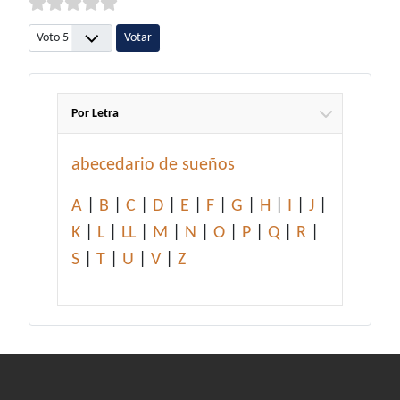
Por favor, vote
Por Letra
abecedario de sueños
A
|
B
|
C
|
D
|
E
|
F
|
G
|
H
|
I
|
J
|
K
|
L
|
LL
|
M
|
N
|
O
|
P
|
Q
|
R
|
S
|
T
|
U
|
V
|
Z