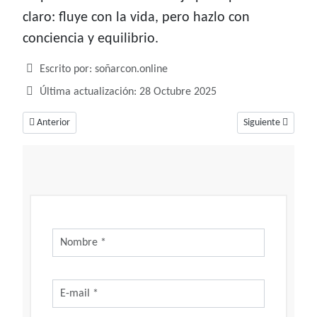
claro: fluye con la vida, pero hazlo con
conciencia y equilibrio.
Detalles
Escrito por:
soñarcon.online
Última actualización: 28 Octubre 2025
Artículo anterior: Soñar con perlas, Un deslumbrante sueño
Artículo siguiente
Anterior
Siguiente