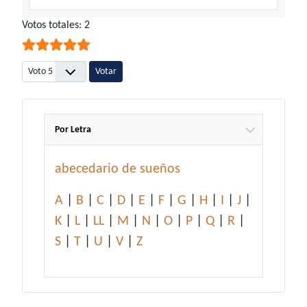
Ratio:
Votos totales: 2
5
/
5
Por favor, vote
Por Letra
abecedario de sueños
A
|
B
|
C
|
D
|
E
|
F
|
G
|
H
|
I
|
J
|
K
|
L
|
LL
|
M
|
N
|
O
|
P
|
Q
|
R
|
S
|
T
|
U
|
V
|
Z