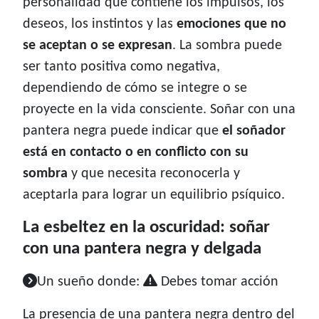
personalidad que contiene los impulsos, los
deseos, los instintos y las
emociones que no
se aceptan o se expresan
. La sombra puede
ser tanto positiva como negativa,
dependiendo de cómo se integre o se
proyecte en la vida consciente. Soñar con una
pantera negra puede indicar que
el soñador
está en contacto o en conflicto con su
sombra
y que necesita reconocerla y
aceptarla para lograr un equilibrio psíquico.
La esbeltez en la oscuridad: soñar
con una pantera negra y delgada
Un sueño donde:
Debes tomar acción
La presencia de una pantera negra dentro del