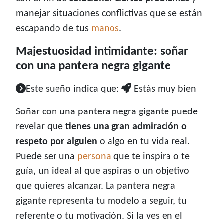
manejar situaciones conflictivas que se están
escapando de tus
manos
.
Majestuosidad intimidante: soñar
con una pantera negra gigante
Este sueño indica que:
Estás muy bien
Soñar con una pantera negra gigante puede
revelar que
tienes una gran admiración o
respeto por alguien
o algo en tu vida real.
Puede ser una
persona
que te inspira o te
guía, un ideal al que aspiras o un objetivo
que quieres alcanzar. La pantera negra
gigante representa tu modelo a seguir, tu
referente o tu motivación. Si la ves en el