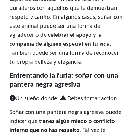
duraderos con aquellos que le demuestran
respeto y cariño. En algunos casos, soñar con
este animal puede ser una forma de
agradecer o de
celebrar el apoyo y la
compañía de alguien especial en tu vida
.
También puede ser una forma de reconocer
tu propia belleza y elegancia.
Enfrentando la furia: soñar con una
pantera negra agresiva
Un sueño donde:
Debes tomar acción
Soñar con una pantera negra agresiva puede
indicar que
tienes algún miedo o conflicto
interno que no has resuelto
. Tal vez te