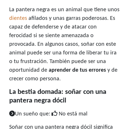
La pantera negra es un animal que tiene unos
dientes
afilados y unas garras poderosas. Es
capaz de defenderse y de atacar con
ferocidad si se siente amenazada o
provocada. En algunos casos, soñar con este
animal puede ser una forma de liberar tu ira
o tu frustración. También puede ser una
oportunidad de
aprender de tus errores
y de
crecer como persona.
La bestia domada: soñar con una
pantera negra dócil
Un sueño que:
No está mal
Soñar con una pantera negra dócil significa