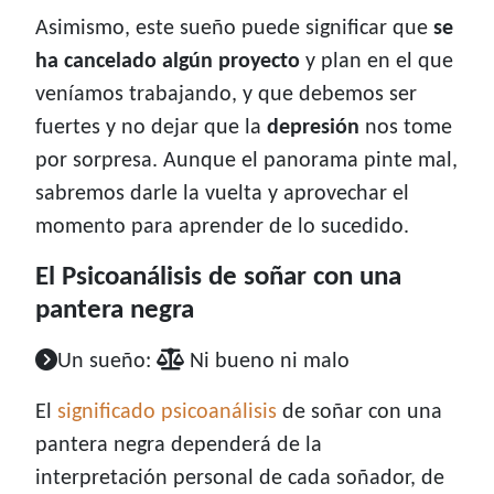
Asimismo, este sueño puede significar que
se
ha cancelado algún proyecto
y plan en el que
veníamos trabajando, y que debemos ser
fuertes y no dejar que la
depresión
nos tome
por sorpresa. Aunque el panorama pinte mal,
sabremos darle la vuelta y aprovechar el
momento para aprender de lo sucedido.
El Psicoanálisis de soñar con una
pantera negra
Un sueño:
Ni bueno ni malo
El
significado psicoanálisis
de soñar con una
pantera negra dependerá de la
interpretación personal de cada soñador, de