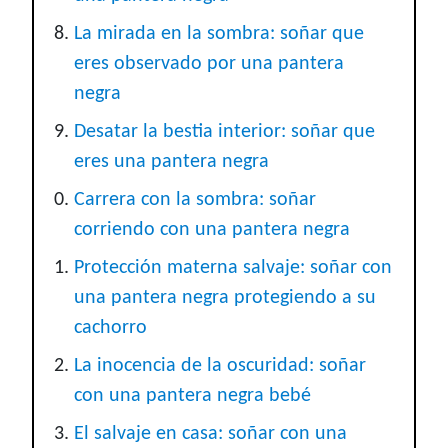
La mirada en la sombra: soñar que
eres observado por una pantera
negra
Desatar la bestia interior: soñar que
eres una pantera negra
Carrera con la sombra: soñar
corriendo con una pantera negra
Protección materna salvaje: soñar con
una pantera negra protegiendo a su
cachorro
La inocencia de la oscuridad: soñar
con una pantera negra bebé
El salvaje en casa: soñar con una