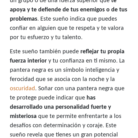
un grupo o de una fuerza superior que
te
apoya y te defiende de tus enemigos o de tus
problemas
. Este sueño indica que puedes
confiar en alguien que te respeta y te valora
por tu esfuerzo y tu talento.
Este sueño también puede
reflejar tu propia
fuerza interior
y tu confianza en ti mismo. La
pantera negra es un símbolo inteligencia y
ferocidad que se asocia con la noche y la
oscuridad
. Soñar con una pantera negra que
te protege puede indicar que
has
desarrollado una personalidad fuerte y
misteriosa
que te permite enfrentarte a los
desafíos con determinación y coraje. Este
sueño revela que tienes un gran potencial