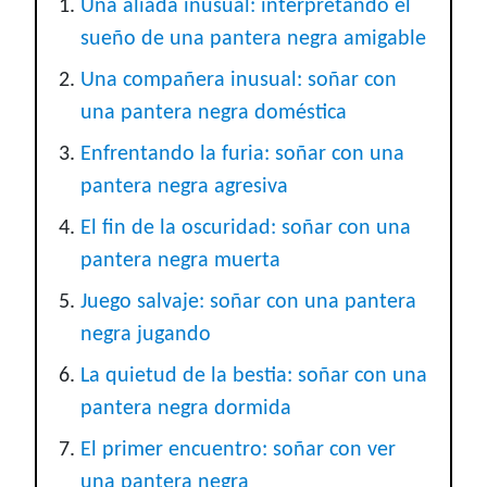
Una aliada inusual: interpretando el
sueño de una pantera negra amigable
Una compañera inusual: soñar con
una pantera negra doméstica
Enfrentando la furia: soñar con una
pantera negra agresiva
El fin de la oscuridad: soñar con una
pantera negra muerta
Juego salvaje: soñar con una pantera
negra jugando
La quietud de la bestia: soñar con una
pantera negra dormida
El primer encuentro: soñar con ver
una pantera negra