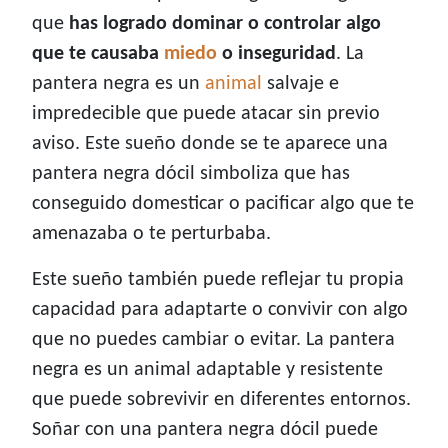
que
has logrado dominar o controlar algo
que te causaba
miedo
o inseguridad
. La
pantera negra es un
animal
salvaje e
impredecible que puede atacar sin previo
aviso. Este sueño donde se te aparece una
pantera negra dócil simboliza que has
conseguido domesticar o pacificar algo que te
amenazaba o te perturbaba.
Este sueño también puede reflejar tu propia
capacidad para adaptarte o convivir con algo
que no puedes cambiar o evitar. La pantera
negra es un animal adaptable y resistente
que puede sobrevivir en diferentes entornos.
Soñar con una pantera negra dócil puede