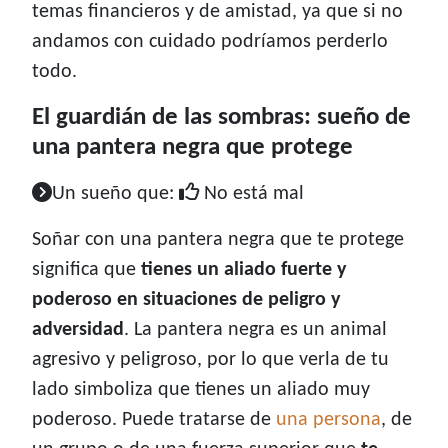
temas financieros y de amistad, ya que si no
andamos con cuidado podríamos perderlo
todo.
El guardián de las sombras: sueño de
una pantera negra que protege
Un sueño que:
No está mal
Soñar con una pantera negra que te protege
significa que
tienes un aliado fuerte y
poderoso en situaciones de peligro y
adversidad
. La pantera negra es un animal
agresivo y peligroso, por lo que verla de tu
lado simboliza que tienes un aliado muy
poderoso. Puede tratarse de
una persona
, de