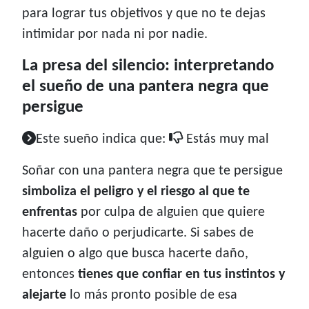
para lograr tus objetivos y que no te dejas
intimidar por nada ni por nadie.
La presa del silencio: interpretando
el sueño de una pantera negra que
persigue
Este sueño indica que:
Estás muy mal
Soñar con una pantera negra que te persigue
simboliza el peligro y el riesgo al que te
enfrentas
por culpa de alguien que quiere
hacerte daño o perjudicarte. Si sabes de
alguien o algo que busca hacerte daño,
entonces
tienes que confiar en tus instintos y
alejarte
lo más pronto posible de esa