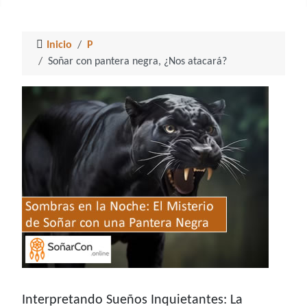
Inicio
P
Soñar con pantera negra, ¿Nos atacará?
Interpretando Sueños Inquietantes: La