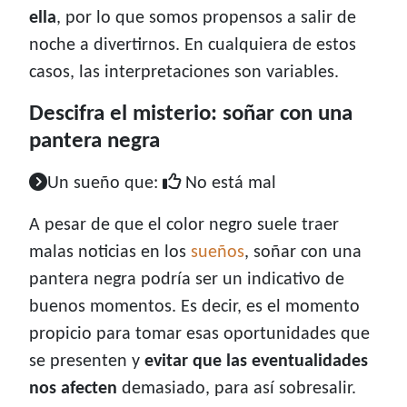
ella
, por lo que somos propensos a salir de
noche a divertirnos. En cualquiera de estos
casos, las interpretaciones son variables.
Descifra el misterio: soñar con una
pantera negra
Un sueño que:
No está mal
A pesar de que el color negro suele traer
malas noticias en los
sueños
, soñar con una
pantera negra podría ser un indicativo de
buenos momentos. Es decir, es el momento
propicio para tomar esas oportunidades que
se presenten y
evitar que las eventualidades
nos afecten
demasiado, para así sobresalir.