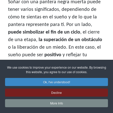
Soñar con una pantera negra muerta puede
tener varios significados, dependiendo de
cómo te sientas en el sueño y de lo que la
pantera represente para ti. Por un lado,
puede simbolizar el fin de un ciclo
, el cierre
de una etapa,
la superación de un obstáculo
o la liberación de un miedo. En este caso, el
sueño puede ser
positivo
y reflejar tu
crecimiento personal y tu capacidad de
We use cookies to improve your experience on our website. By browsing
adaptación al cambio.
this website, you agree to our use of cookies.
Por otro lado, puede significar la
pérdida de
Ok, I've understood!
algo valioso
,
la traición de alguien cercano
, la
Decline
falta de confianza en ti mismo o la renuncia a
More Info
tus sueños. En este caso, el sueño puede ser
negativo y mostrar tu tristeza, tu frustración