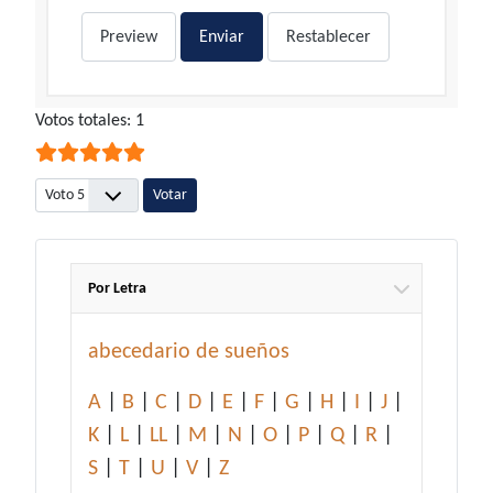
Preview
Enviar
Restablecer
Ratio:
Votos totales: 1
5
/
5
Por favor, vote
Por Letra
abecedario de sueños
A
|
B
|
C
|
D
|
E
|
F
|
G
|
H
|
I
|
J
|
K
|
L
|
LL
|
M
|
N
|
O
|
P
|
Q
|
R
|
S
|
T
|
U
|
V
|
Z