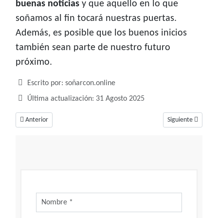
buenas noticias
y que aquello en lo que
soñamos al fin tocará nuestras puertas.
Además, es posible que los buenos inicios
también sean parte de nuestro futuro
próximo.
Detalles
Escrito por:
soñarcon.online
Última actualización: 31 Agosto 2025
Artículo anterior: Soñar con pulpos ¿es algo profundo?
Artículo siguiente
Anterior
Siguiente