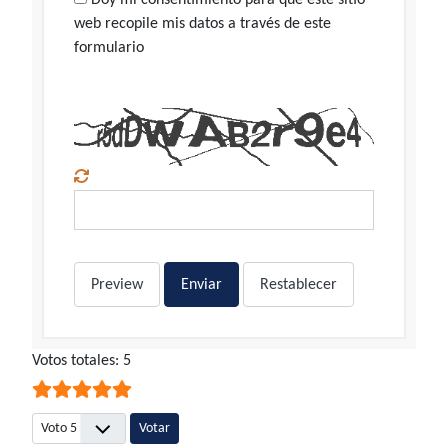
web recopile mis datos a través de este
formulario
Preview
Enviar
Restablecer
Ratio:
Votos totales: 5
5
/
5
Por favor, vote