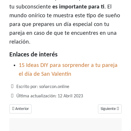
tu subconsciente
es importante para ti
. El
mundo onírico te muestra este tipo de sueño
para que prepares un día especial con tu
pareja en caso de que te encuentres en una
relación.
Enlaces de interés
15 Ideas DIY para sorprender a tu pareja
el día de San Valentín
Detalles
Escrito por:
soñarcon.online
Última actualización: 12 Abril 2023
Artículo anterior: Soñar con suegra, un sueño cargado de cambios para 
Artículo siguiente
Anterior
Siguiente