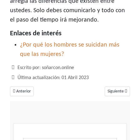
arregla las diferencias que existen entre
ustedes. Solo debes comunicarlo y todo con
el paso del tiempo irá mejorando.
Enlaces de interés
¿Por qué los hombres se suicidan más
que las mujeres?
Detalles
Escrito por:
soñarcon.online
Última actualización: 01 Abril 2023
Artículo anterior: Soñar con San Valentín, un sueño de buenas noticias par
Artículo siguiente
Anterior
Siguiente