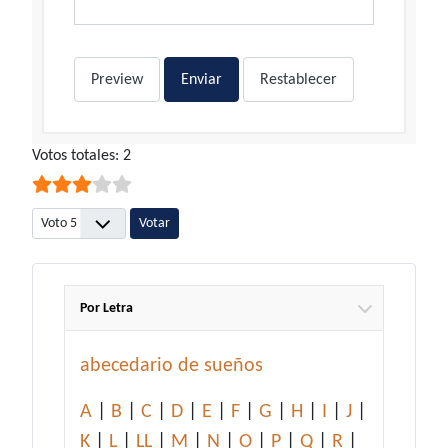
Preview
Enviar
Restablecer
Ratio:
Votos totales: 2
3
/
5
Por favor, vote
Por Letra
abecedario de sueños
A
|
B
|
C
|
D
|
E
|
F
|
G
|
H
|
I
|
J
|
K
|
L
|
LL
|
M
|
N
|
O
|
P
|
Q
|
R
|