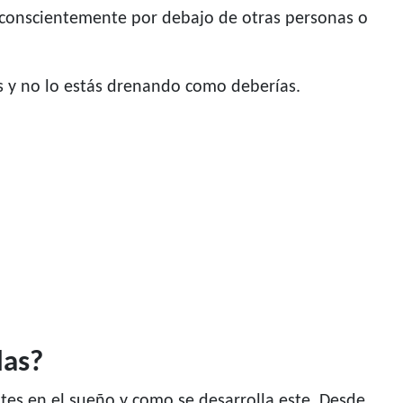
inconscientemente por debajo de otras personas o
s y no lo estás drenando como deberías.
das?
ntes en el sueño y como se desarrolla este. Desde