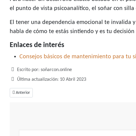
el punto de vista psicoanalítico, el soñar con sil
El tener una dependencia emocional te invalida y 
habla de cómo te estás sintiendo y es tu decisión 
Enlaces de interés
Consejos básicos de mantenimiento para tu s
Detalles
Escrito por:
soñarcon.online
Última actualización: 10 Abril 2023
Artículo anterior: Soñar con sirenas, una confusión de circunstancias en t
Anterior