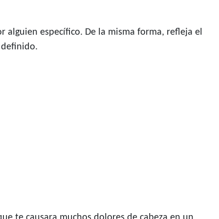
alguien específico. De la misma forma, refleja el
 definido.
ja que te causara muchos dolores de cabeza en un