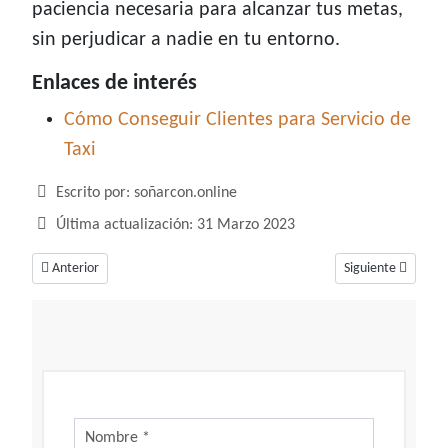
paciencia necesaria para alcanzar tus metas,
sin perjudicar a nadie en tu entorno.
Enlaces de interés
Cómo Conseguir Clientes para Servicio de
Taxi
Detalles
Escrito por:
soñarcon.online
Última actualización: 31 Marzo 2023
Artículo anterior: Soñar con tarántulas, ¿Una referencia al éxito y al re
Artículo siguiente
Anterior
Siguiente