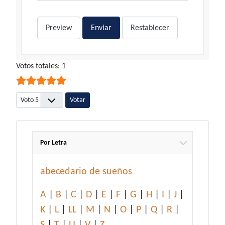
Preview
Enviar
Restablecer
Ratio:
Votos totales: 1
5
/
5
Por favor, vote
Por Letra
abecedario de sueños
A
|
B
|
C
|
D
|
E
|
F
|
G
|
H
|
I
|
J
|
K
|
L
|
LL
|
M
|
N
|
O
|
P
|
Q
|
R
|