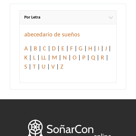
Por Letra
abecedario de sueños
A
|
B
|
C
|
D
|
E
|
F
|
G
|
H
|
I
|
J
|
K
|
L
|
LL
|
M
|
N
|
O
|
P
|
Q
|
R
|
S
|
T
|
U
|
V
|
Z