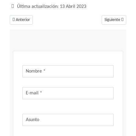
Última actualización: 13 Abril 2023
Artículo anterior: Soñar con taxi, una oportunidad que no deberías desa
Artículo siguiente:
Anterior
Siguiente