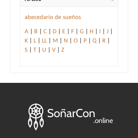
abecedario de sueños
A
|
B
|
C
|
D
|
E
|
F
|
G
|
H
|
I
|
J
|
K
|
L
|
LL
|
M
|
N
|
O
|
P
|
Q
|
R
|
S
|
T
|
U
|
V
|
Z