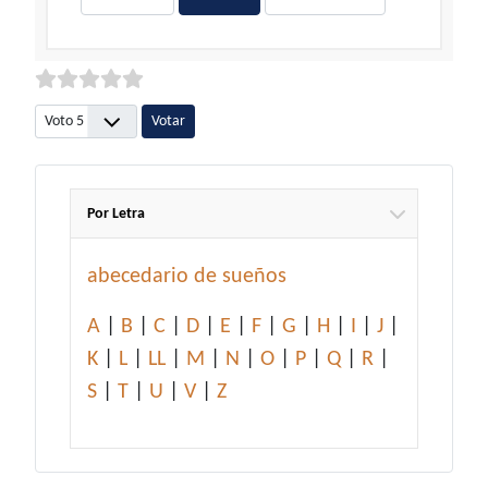
Por favor, vote
Por Letra
abecedario de sueños
A
|
B
|
C
|
D
|
E
|
F
|
G
|
H
|
I
|
J
|
K
|
L
|
LL
|
M
|
N
|
O
|
P
|
Q
|
R
|
S
|
T
|
U
|
V
|
Z