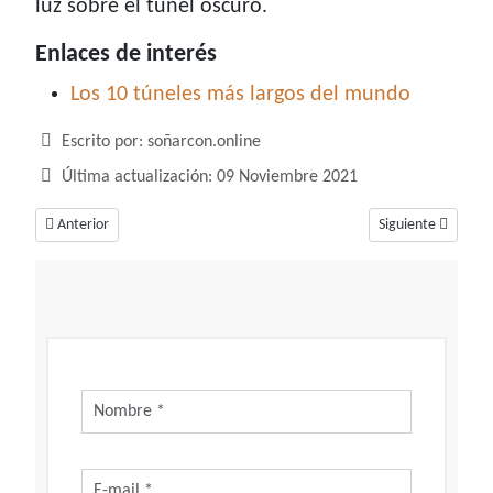
luz sobre el túnel oscuro.
Enlaces de interés
Los 10 túneles más largos del mundo
Detalles
Escrito por:
soñarcon.online
Última actualización: 09 Noviembre 2021
Artículo anterior: Soñar con tierra suelta, uno de los cuatro elementos de
Artículo siguiente
Anterior
Siguiente