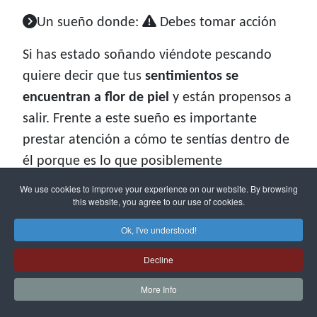
Un sueño donde:
Debes tomar acción
Si has estado soñando viéndote pescando
quiere decir que tus
sentimientos se
encuentran a flor de piel
y están propensos a
salir. Frente a este sueño es importante
prestar atención a cómo te sentías dentro de
él porque es lo que posiblemente
experimentes en la realidad.
We use cookies to improve your experience on our website. By browsing
this website, you agree to our use of cookies.
Recuerda que los sueños están para
Ok, I've understood!
orientarte en la vida y hacer que puedas
tomar las decisiones correctas
. Por lo que si
Decline
tus emociones y sentimientos van a salir a la
More Info
luz procura analizar bien la situación para