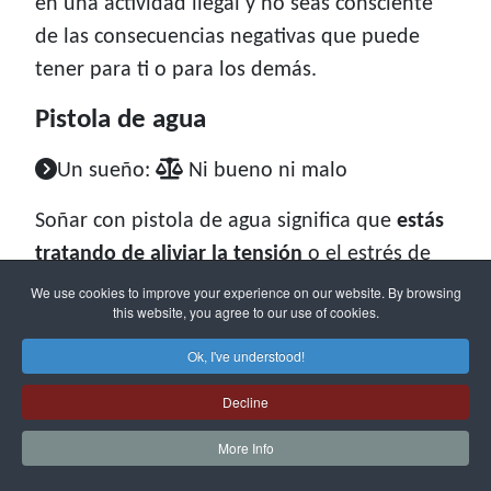
en una actividad ilegal y no seas consciente
de las consecuencias negativas que puede
tener para ti o para los demás.
Pistola de agua
Un sueño:
Ni bueno ni malo
Soñar con pistola de agua significa que
estás
tratando de aliviar la tensión
o el estrés de
una forma divertida o inocente. La pistola de
We use cookies to improve your experience on our website. By browsing
this website, you agree to our use of cookies.
agua
representa la capacidad de relajarse, de
reírse o de disfrutar de las cosas simples de la
Ok, I've understood!
vida. Tal vez estés pasando por un
momento
Decline
difícil
, aburrido o rutinario y necesites
More Info
distraerte, divertirte o liberar tu presión.
También puede indicar que eres una persona